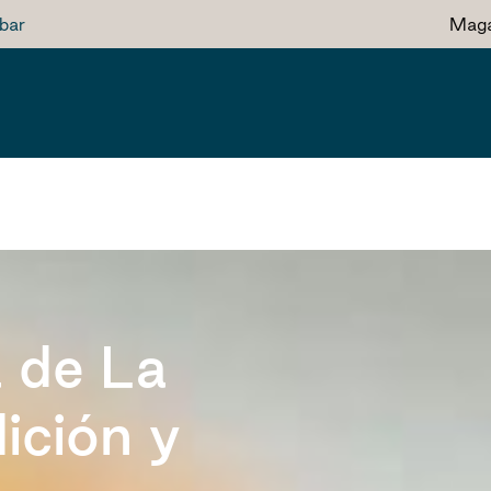
bar
Maga
 de La
ición y