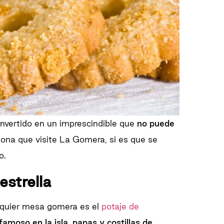
onvertido en un imprescindible que
no puede
sona que visite La Gomera, si es que se
o.
estrella
alquier mesa gomera es el
potaje de
amoso en la isla, papas y costillas de