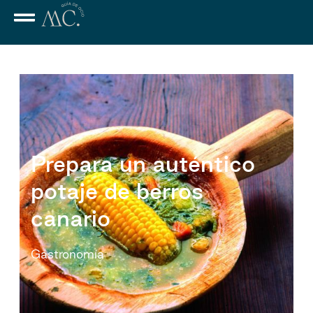
Prepara un auténtico
potaje de berros
canario
Gastronomía