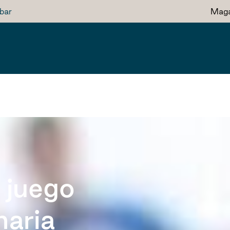
bar
Maga
l juego
naria