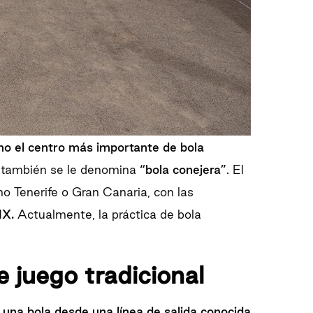
o el centro más importante de bola
go también se le denomina
“bola conejera”
. El
omo Tenerife o Gran Canaria, con las
IX.
Actualmente, la práctica de bola
e juego tradicional
 una bola desde una línea de salida conocida