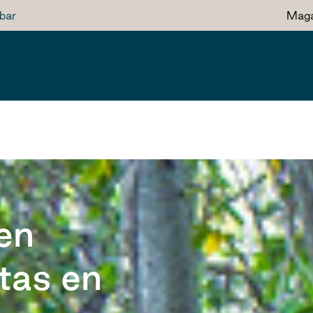
bar
Maga
en
utas en