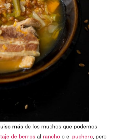
guiso más
de los muchos que podemos
taje de berros
al
rancho
o el
puchero
,
pero