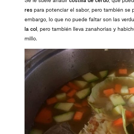
Se le suele añadir
costilla de cerdo
, que pued
res
para potenciar el sabor, pero también se 
embargo, lo que no puede faltar son las verdu
la col
, pero también lleva zanahorias y habich
millo.