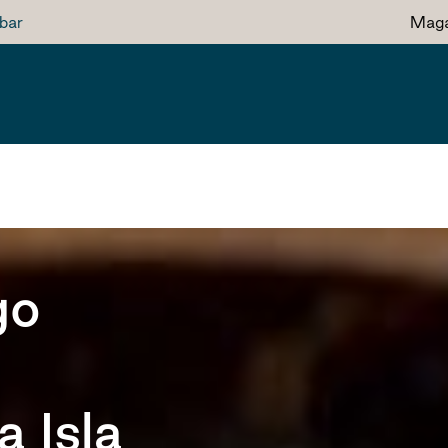
bar
Maga
go
a Isla