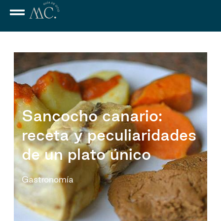
Sancocho canario:
receta y peculiaridades
de un plato único
Gastronomía