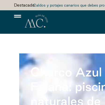
Destacado:
Caldos y potajes canarios que debes pro
Charco Azul 
Fajana: pisci
naturales de