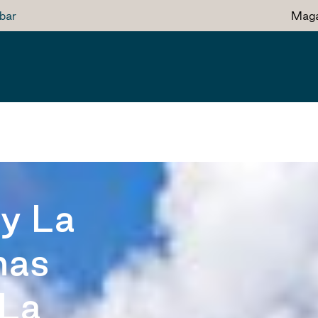
bar
Maga
y La
nas
 La