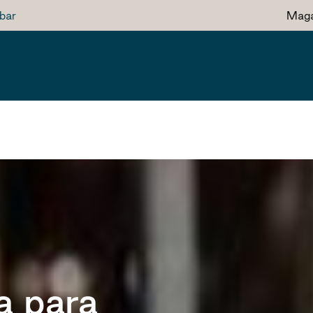
bar
Maga
a para